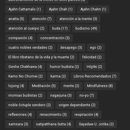
Ajahn Cattamalo
(1)
Ajahn Chah
(1)
Ajahn Chahn
(1)
anatta
(5)
atención
(7)
atención a la mente
(3)
atención al cuerpo
(2)
buda
(17)
budismo
(49)
compasión
(4)
concentración
(3)
cuatro nobles verdades
(2)
desapego
(3)
ego
(2)
El libro tibetano de la vida y la muerte
(2)
felicidad
(2)
Geshe Chekhawa
(4)
humor budista
(2)
Hōjōki
(2)
Kamo No Chomei
(2)
karma
(2)
Libros Recomendados
(7)
lojong
(4)
Meditación
(5)
mente
(2)
Mindfulness
(8)
momias budistas
(2)
nagarjuna
(3)
no-yo
(7)
noble óctuple sendero
(2)
origen dependiente
(2)
reflexiones
(4)
renacimiento
(3)
respiración
(4)
samsara
(3)
satipatthana Sutta
(4)
Sayadaw U. Jotika
(2)