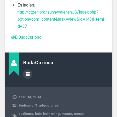
En inglés:
http://ctzen.org/sunnyvale/enUS/index.php?
option=com_content&task=view&id=143&Itemi
d=57
@ElBudaCurioso
BudaCurioso
abril 14, 2014
Budismo
,
Traducciones
budismo
,
hsin hsin ming
,
mente
,
sosan
,