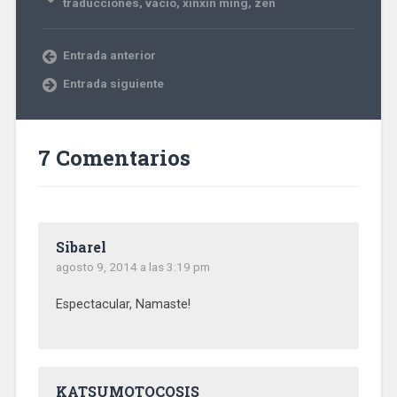
traducciones
,
vacío
,
xinxin ming
,
zen
Entrada anterior
Entrada siguiente
7 Comentarios
Sibarel
agosto 9, 2014 a las 3:19 pm
Espectacular, Namaste!
KATSUMOTOCOSIS