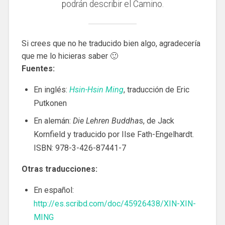
podrán describir el Camino.
Si crees que no he traducido bien algo, agradecería
que me lo hicieras saber 🙂
Fuentes:
En inglés:
Hsin-Hsin Ming
, traducción de Eric
Putkonen
En alemán:
Die Lehren Buddha
s, de Jack
Kornfield y traducido por Ilse Fath-Engelhardt.
ISBN: 978-3-426-87441-7
Otras traducciones:
En espa
ñol:
http://es.scribd.com/doc/45926438/XIN-XIN-
MING