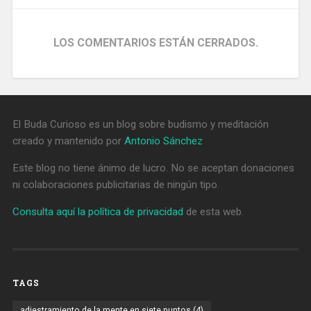
LOS COMENTARIOS ESTÁN CERRADOS.
El Buda Curioso es un blog sobre budismo y meditación
creado y mantenido por
Antonio Sánchez
Este blog no tiene ánimo de lucro. No se aceptan donaciones
ni colaboraciones publicitarias de ningún tipo.
Consulta aquí la política de privacidad
de esta web.
TAGS
adiestramiento de la mente en siete puntos
(4)