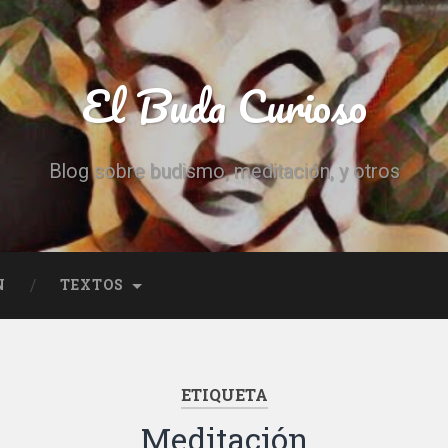
El Buda Curioso
Blog sobre budismo, meditación, y otros
N
TEXTOS
ETIQUETA
Meditación