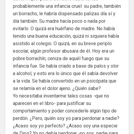
probablemente una infancia cruel: su padre, también
un borracho, le habría dispensado palizas día sí y
día también. Su madre hacía poco o nada por
evitarlo. O quizá era huérfano de madre. No había
tenido una buena educación, quizá ni siquiera había
asistido al colegio. O quizá, en su breve periplo
escolar, algún profesor abusara de él. Hoy era un
pobre borrachín, ceniza de aquél fuego que su
infancia fue. Se había criado a base de palos y olor
a alcohol, y esto era lo único que él sabía devolver
a la vida. Se había convertido en un psicópata que
se relamía en el dolor ajeno. ¿Quién sabe?
Yo necesitaba inventarme tales cosas -que no
aparecen en el libro- para justificar su
comportamiento y poder concederle algún tipo de
perdón. ¿Pero, quién soy yo para perdonar a nadie?
¿Acaso soy yo perfecto? ¿Acaso soy una especie
de Dios? Yo no debía perdonar -no soy nadie para