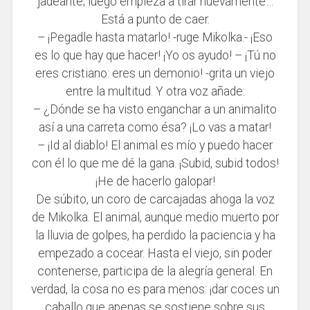
jadeante; luego empieza a tirar nuevamente…
Está a punto de caer.
– ¡Pegadle hasta matarlo! -ruge Mikolka.- ¡Eso
es lo que hay que hacer! ¡Yo os ayudo! – ¡Tú no
eres cristiano: eres un demonio! -grita un viejo
entre la multitud. Y otra voz añade:
– ¿Dónde se ha visto enganchar a un animalito
así a una carreta como ésa? ¡Lo vas a matar!
– ¡Id al diablo! El animal es mío y puedo hacer
con él lo que me dé la gana. ¡Subid, subid todos!
¡He de hacerlo galopar!
De súbito, un coro de carcajadas ahoga la voz
de Mikolka. El animal, aunque medio muerto por
la lluvia de golpes, ha perdido la paciencia y ha
empezado a cocear. Hasta el viejo, sin poder
contenerse, participa de la alegría general. En
verdad, la cosa no es para menos: ¡dar coces un
caballo que apenas se sostiene sobre sus