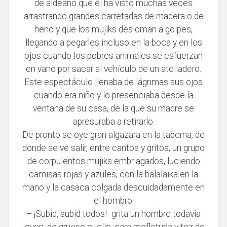
de aldeano que él ha visto muchas veces
arrastrando grandes carretadas de madera o de
heno y que los mujiks desloman a golpes,
llegando a pegarles incluso en la boca y en los
ojos cuando los pobres animales se esfuerzan
en vano por sacar al vehículo de un atolladero.
Este espectáculo llenaba de lágrimas sus ojos
cuando era niño y lo presenciaba desde la
ventana de su casa, de la que su madre se
apresuraba a retirarlo.
De pronto se oye gran algazara en la taberna, de
donde se ve salir, entre cantos y gritos, un grupo
de corpulentos mujiks embriagados, luciendo
camisas rojas y azules, con la balalaika en la
mano y la casaca colgada descuidadamente en
el hombro.
– ¡Subid, subid todos! -grita un hombre todavía
joven, de grueso cuello, cara mofletuda y tez de