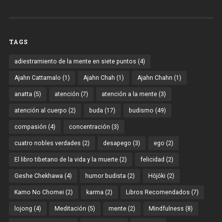
TAGS
adiestramiento de la mente en siete puntos
(4)
Ajahn Cattamalo
(1)
Ajahn Chah
(1)
Ajahn Chahn
(1)
anatta
(5)
atención
(7)
atención a la mente
(3)
atención al cuerpo
(2)
buda
(17)
budismo
(49)
compasión
(4)
concentración
(3)
cuatro nobles verdades
(2)
desapego
(3)
ego
(2)
El libro tibetano de la vida y la muerte
(2)
felicidad
(2)
Geshe Chekhawa
(4)
humor budista
(2)
Hōjōki
(2)
Kamo No Chomei
(2)
karma
(2)
Libros Recomendados
(7)
lojong
(4)
Meditación
(5)
mente
(2)
Mindfulness
(8)