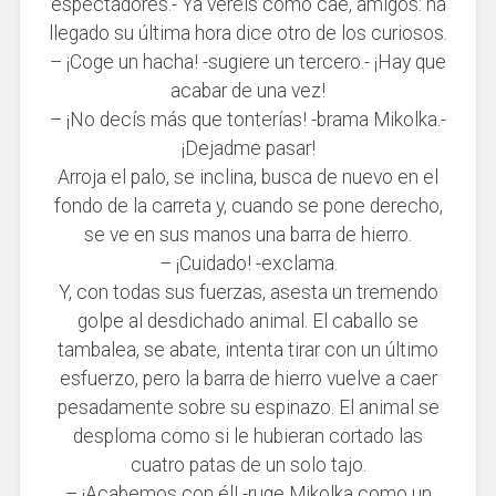
espectadores.- Ya veréis como cae, amigos: ha
llegado su última hora dice otro de los curiosos.
– ¡Coge un hacha! -sugiere un tercero.- ¡Hay que
acabar de una vez!
– ¡No decís más que tonterías! -brama Mikolka.-
¡Dejadme pasar!
Arroja el palo, se inclina, busca de nuevo en el
fondo de la carreta y, cuando se pone derecho,
se ve en sus manos una barra de hierro.
– ¡Cuidado! -exclama.
Y, con todas sus fuerzas, asesta un tremendo
golpe al desdichado animal. El caballo se
tambalea, se abate, intenta tirar con un último
esfuerzo, pero la barra de hierro vuelve a caer
pesadamente sobre su espinazo. El animal se
desploma como si le hubieran cortado las
cuatro patas de un solo tajo.
– ¡Acabemos con él! -ruge Mikolka como un