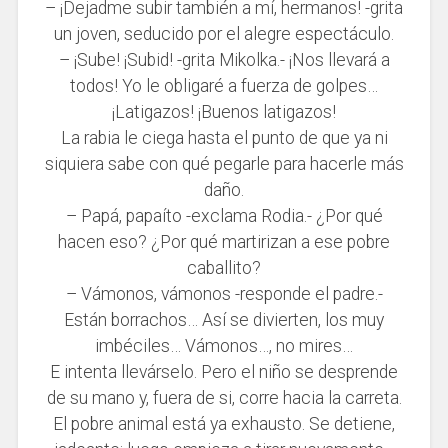
– ¡Dejadme subir también a mí, hermanos! -grita
un joven, seducido por el alegre espectáculo.
– ¡Sube! ¡Subid! -grita Mikolka.- ¡Nos llevará a
todos! Yo le obligaré a fuerza de golpes…
¡Latigazos! ¡Buenos latigazos!
La rabia le ciega hasta el punto de que ya ni
siquiera sabe con qué pegarle para hacerle más
daño.
– Papá, papaíto -exclama Rodia.- ¿Por qué
hacen eso? ¿Por qué martirizan a ese pobre
caballito?
– Vámonos, vámonos -responde el padre.-
Están borrachos… Así se divierten, los muy
imbéciles… Vámonos…, no mires…
E intenta llevárselo. Pero el niño se desprende
de su mano y, fuera de si, corre hacia la carreta.
El pobre animal está ya exhausto. Se detiene,